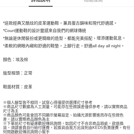
*這款經典又酷炫的皮革運動鞋，兼具復古韻味和現代舒適感。
*Court運動鞋的設計靈感來自我們的網球傳統
增添運動氣息
。
*無論是休閒裝扮或更精緻的造型，都能完美搭配，
*柔軟的網眼內襯和舒適的鞋墊，
上腳行走，舒適all day all night。
顏色：埃及棕
版型楦頭：正常
鞋面材質：皮革
※個人腳型皆不相同，試穿心得僅提供選擇尺寸參考
※商品尺寸數據為人工測量，可能存在些微誤差僅供參考，請以實際商品
尺寸為主
※商品顏色可能會因不同顯示螢幕設定、拍攝光源影響進而存在些微色
差，請以實際商品顏色為主
※下單前尺寸有疑慮歡迎傳訊詢問，如因尺寸不合非商品瑕疵，欲退換
貨，須請會員自行給付運費，若換貨由我方出貨則由KEDS負責運費，有任
何問題歡迎傳訊詢問小幫手