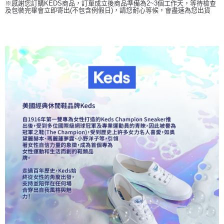
※感謝您訂購KEDS商品，訂單成立後商品準備為2~3個工作天，等待檢查
及包裝完畢會立即寄出(不包含例假日)，請您耐心等候，會盡速為您出貨