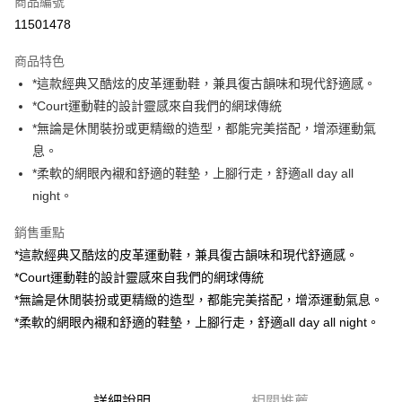
商品編號
信用卡分期付款
11501478
3 期 0 利率 每期
NT$1,030
21家銀行
商品特色
6 期 0 利率 每期
NT$515
21家銀行
合作金庫商業銀行
第一商業銀行
*這款經典又酷炫的皮革運動鞋，兼具復古韻味和現代舒適感。
華南商業銀行
彰化商業銀行
合作金庫商業銀行
第一商業銀行
Apple Pay
*Court運動鞋的設計靈感來自我們的網球傳統
上海商業儲蓄銀行
台北富邦商業銀行
華南商業銀行
彰化商業銀行
國泰世華商業銀行
兆豐國際商業銀行
*無論是休閒裝扮或更精緻的造型，都能完美搭配，增添運動氣
Google Pay
上海商業儲蓄銀行
台北富邦商業銀行
臺灣中小企業銀行
台中商業銀行
息。
國泰世華商業銀行
兆豐國際商業銀行
匯豐（台灣）商業銀行
華泰商業銀行
ATM付款
臺灣中小企業銀行
台中商業銀行
*柔軟的網眼內襯和舒適的鞋墊，上腳行走，舒適all day all
聯邦商業銀行
遠東國際商業銀行
匯豐（台灣）商業銀行
華泰商業銀行
night。
元大商業銀行
永豐商業銀行
聯邦商業銀行
遠東國際商業銀行
運送方式
玉山商業銀行
星展（台灣）商業銀行
元大商業銀行
永豐商業銀行
銷售重點
台新國際商業銀行
中國信託商業銀行
宅配
玉山商業銀行
星展（台灣）商業銀行
*這款經典又酷炫的皮革運動鞋，兼具復古韻味和現代舒適感。
台灣樂天信用卡公司
每筆NT$100，滿NT$2,000(含以上)免運費
台新國際商業銀行
中國信託商業銀行
*Court運動鞋的設計靈感來自我們的網球傳統
台灣樂天信用卡公司
離島宅配
*無論是休閒裝扮或更精緻的造型，都能完美搭配，增添運動氣息。
*柔軟的網眼內襯和舒適的鞋墊，上腳行走，舒適all day all night。
每筆NT$150
詳細說明
相關推薦