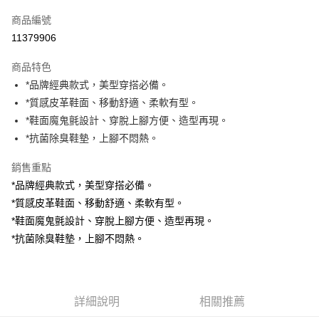
信用卡一次付款
商品編號
信用卡分期付款
11379906
3 期 0 利率 每期
NT$896
21家銀行
商品特色
6 期 0 利率 每期
NT$448
21家銀行
合作金庫商業銀行
第一商業銀行
*品牌經典款式，美型穿搭必備。
華南商業銀行
彰化商業銀行
合作金庫商業銀行
第一商業銀行
Apple Pay
*質感皮革鞋面、移動舒適、柔軟有型。
上海商業儲蓄銀行
台北富邦商業銀行
華南商業銀行
彰化商業銀行
國泰世華商業銀行
兆豐國際商業銀行
*鞋面魔鬼氈設計、穿脫上腳方便、造型再現。
Google Pay
上海商業儲蓄銀行
台北富邦商業銀行
臺灣中小企業銀行
台中商業銀行
*抗菌除臭鞋墊，上腳不悶熱。
國泰世華商業銀行
兆豐國際商業銀行
匯豐（台灣）商業銀行
華泰商業銀行
ATM付款
臺灣中小企業銀行
台中商業銀行
聯邦商業銀行
遠東國際商業銀行
銷售重點
匯豐（台灣）商業銀行
華泰商業銀行
元大商業銀行
永豐商業銀行
*品牌經典款式，美型穿搭必備。
聯邦商業銀行
遠東國際商業銀行
運送方式
玉山商業銀行
星展（台灣）商業銀行
元大商業銀行
永豐商業銀行
*質感皮革鞋面、移動舒適、柔軟有型。
台新國際商業銀行
中國信託商業銀行
宅配
玉山商業銀行
星展（台灣）商業銀行
*鞋面魔鬼氈設計、穿脫上腳方便、造型再現。
台灣樂天信用卡公司
每筆NT$100，滿NT$2,000(含以上)免運費
台新國際商業銀行
中國信託商業銀行
*抗菌除臭鞋墊，上腳不悶熱。
台灣樂天信用卡公司
離島宅配
每筆NT$150
詳細說明
相關推薦