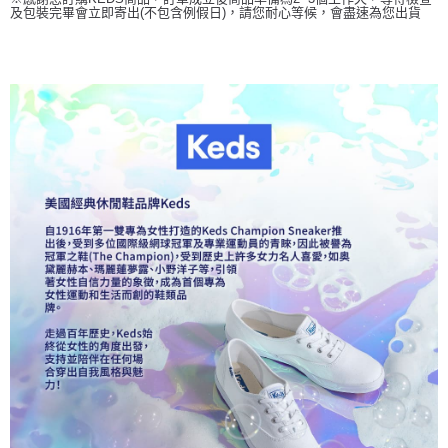
及包裝完畢會立即寄出(不包含例假日)，請您耐心等候，會盡速為您出貨