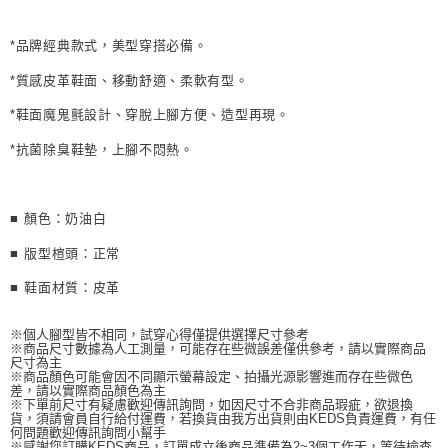
*品牌經典款式，美型穿搭必備。
*質感皮革鞋面、移動舒適、柔軟有型。
*鞋面魔鬼氈設計、穿脫上腳方便、造型再現。
*抗菌除臭鞋墊，上腳不悶熱。
■ 顏色：
奶油白
■ 版型楦頭：正常
■ 鞋面材質：
皮革
※個人腳型皆不相同，試穿心得僅提供選擇尺寸參考
※商品尺寸數據為人工測量，可能存在些微誤差僅供參考，請以實際商品
尺寸為主
※商品顏色可能會因不同顯示螢幕設定、拍攝光源影響進而存在些微色
差，請以實際商品顏色為主
※下單前尺寸有疑慮歡迎傳訊詢問，如因尺寸不合非商品瑕疵，欲退換
貨，須請會員自行給付運費，若換貨由我方出貨則由KEDS負責運費，有任
何問題歡迎傳訊詢問小幫手
※感謝您訂購KEDS商品，訂單成立後商品準備為2~3個工作天，等待檢查