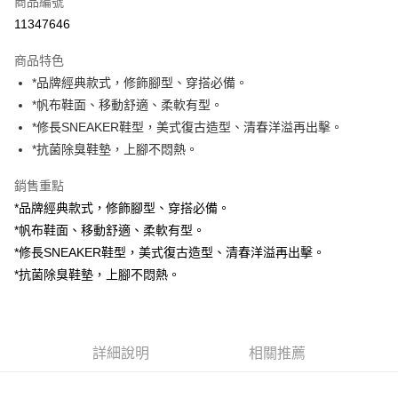
商品編號
信用卡分期付款
11347646
3 期 0 利率 每期
NT$696
21家銀行
商品特色
6 期 0 利率 每期
NT$348
21家銀行
合作金庫商業銀行
第一商業銀行
*品牌經典款式，修飾腳型、穿搭必備。
華南商業銀行
彰化商業銀行
合作金庫商業銀行
第一商業銀行
Apple Pay
*帆布鞋面、移動舒適、柔軟有型。
上海商業儲蓄銀行
台北富邦商業銀行
華南商業銀行
彰化商業銀行
國泰世華商業銀行
兆豐國際商業銀行
*修長SNEAKER鞋型，美式復古造型、清春洋溢再出擊。
Google Pay
上海商業儲蓄銀行
台北富邦商業銀行
臺灣中小企業銀行
台中商業銀行
*抗菌除臭鞋墊，上腳不悶熱。
國泰世華商業銀行
兆豐國際商業銀行
匯豐（台灣）商業銀行
華泰商業銀行
ATM付款
臺灣中小企業銀行
台中商業銀行
聯邦商業銀行
遠東國際商業銀行
銷售重點
匯豐（台灣）商業銀行
華泰商業銀行
元大商業銀行
永豐商業銀行
*品牌經典款式，修飾腳型、穿搭必備。
聯邦商業銀行
遠東國際商業銀行
運送方式
玉山商業銀行
星展（台灣）商業銀行
元大商業銀行
永豐商業銀行
*帆布鞋面、移動舒適、柔軟有型。
台新國際商業銀行
中國信託商業銀行
宅配
玉山商業銀行
星展（台灣）商業銀行
*修長SNEAKER鞋型，美式復古造型、清春洋溢再出擊。
台灣樂天信用卡公司
每筆NT$100，滿NT$2,000(含以上)免運費
台新國際商業銀行
中國信託商業銀行
*抗菌除臭鞋墊，上腳不悶熱。
台灣樂天信用卡公司
離島宅配
每筆NT$150
詳細說明
相關推薦