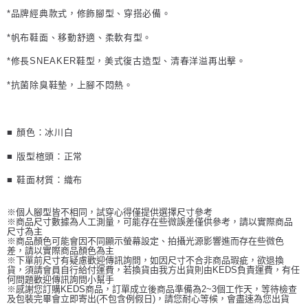
*品牌經典款式，修飾腳型、穿搭必備。
*帆布鞋面、移動舒適、柔軟有型。
*修長SNEAKER鞋型，美式復古造型、清春洋溢再出擊。
*抗菌除臭鞋墊，上腳不悶熱。
■ 顏色：
冰川白
■ 版型楦頭：正常
■ 鞋面材質：織布
※個人腳型皆不相同，試穿心得僅提供選擇尺寸參考
※商品尺寸數據為人工測量，可能存在些微誤差僅供參考，請以實際商品
尺寸為主
※商品顏色可能會因不同顯示螢幕設定、拍攝光源影響進而存在些微色
差，請以實際商品顏色為主
※下單前尺寸有疑慮歡迎傳訊詢問，如因尺寸不合非商品瑕疵，欲退換
貨，須請會員自行給付運費，若換貨由我方出貨則由KEDS負責運費，有任
何問題歡迎傳訊詢問小幫手
※感謝您訂購KEDS商品，訂單成立後商品準備為2~3個工作天，等待檢查
及包裝完畢會立即寄出(不包含例假日)，請您耐心等候，會盡速為您出貨