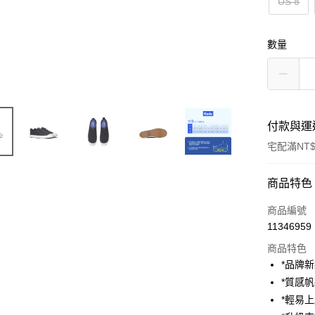
US 8
數量
付款與運
宅配滿NT$
付款方式
商品特色
信用卡一
商品編號
11346959
信用卡分
商品特色
3 期 
*品牌
6 期 
合作金
*質感
華南商
*輕易
合作金
Apple Pay
上海商
華南商