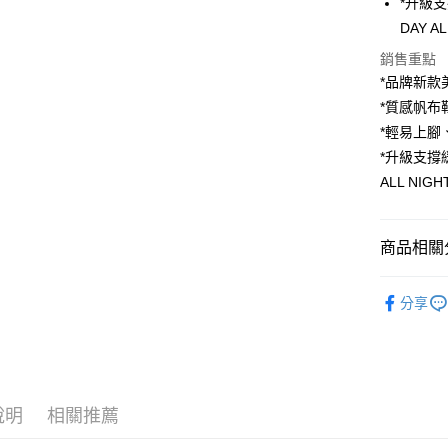
*升級
國泰世
Google Pa
上海商
DAY A
臺灣中
國泰世
匯豐（
ATM付款
銷售重點
臺灣中
聯邦商
*品牌新款
匯豐（
元大商
聯邦商
*質感帆布
玉山商
運送方式
元大商
*輕易上腳
台新國
玉山商
*升級支撐
宅配
台灣樂
台新國
ALL NIG
每筆NT$1
台灣樂
離島宅配
商品相關分
每筆NT$1
風格分類
分享
KEDS新
小白鞋系
說明
相關推薦