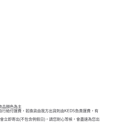
商品顏色為主
行給付運費，若換貨由我方出貨則由KEDS負責運費，有
畢會立即寄出(不包含例假日)，請您耐心等候，會盡速為您出