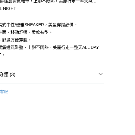
支撐緩震透氣鞋墊，上腳不悶熱，美麗行走一整天ALL
華商業銀行
兆豐國際商業銀行
y
業儲蓄銀行
台北富邦商業銀行
LL NIGHT。
小企業銀行
台中商業銀行
華商業銀行
兆豐國際商業銀行
台灣）商業銀行
華泰商業銀行
小企業銀行
台中商業銀行
業銀行
遠東國際商業銀行
美式中性/優雅SNEAKER，美型穿搭必備。
台灣）商業銀行
華泰商業銀行
業銀行
永豐商業銀行
業銀行
遠東國際商業銀行
鞋面、移動舒適、柔軟有型。
業銀行
星展（台灣）商業銀行
業銀行
永豐商業銀行
、舒適方便穿脫。
際商業銀行
中國信託商業銀行
業銀行
星展（台灣）商業銀行
緩震透氣鞋墊，上腳不悶熱，美麗行走一整天ALL DAY
天信用卡公司
際商業銀行
中國信託商業銀行
HT。
00，滿NT$2,000(含以上)免運費
天信用卡公司
類 (3)
50
生活風潮
客服
品上市
列
布類款