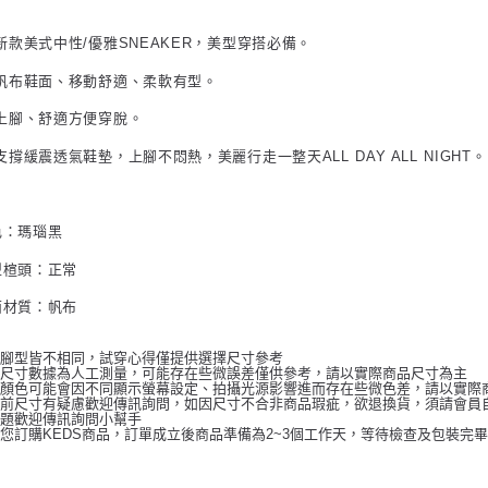
新款美式中性/優雅SNEAKER，美型穿搭必備。
感帆布鞋面、移動舒適、柔軟有型。
易上腳、舒適方便穿脫。
支撐緩震透氣鞋墊，上腳不悶熱，美麗行走一整天ALL DAY ALL NIGHT。
色：瑪瑙黑
型楦頭：正常
面材質：帆布
人腳型皆不相同，試穿心得僅提供選擇尺寸參考
品尺寸數據為人工測量，可能存在些微誤差僅供參考，請以實際商品尺寸為主
品顏色可能會因不同顯示螢幕設定、拍攝光源影響進而存在些微色差，請以實際
前尺寸有疑慮歡迎傳訊詢問，如因尺寸不合非商品瑕疵，欲退換貨，須請會員自
問題歡迎傳訊詢問小幫手
您訂購KEDS商品，訂單成立後商品準備為2~3個工作天，等待檢查及包裝完