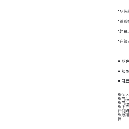
*品牌
*質
*輕
*升級
■ 顏
■ 版
■ 鞋
※個
※商
※商
※下單
任何
※感謝
貨