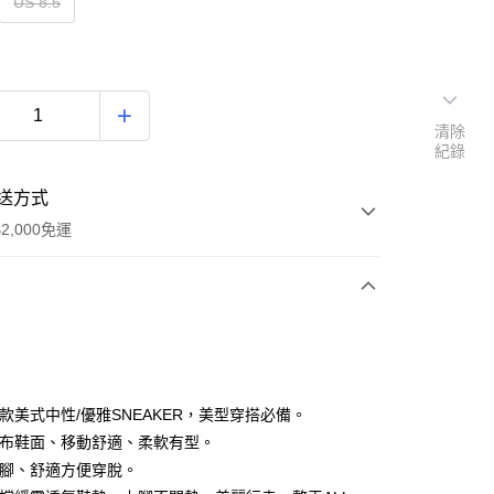
US 8.5
清除
紀錄
送方式
2,000免運
次付款
期付款
0 利率 每期
NT$696
21家銀行
新款美式中性/優雅SNEAKER，美型穿搭必備。
0 利率 每期
NT$348
21家銀行
庫商業銀行
第一商業銀行
帆布鞋面、移動舒適、柔軟有型。
業銀行
彰化商業銀行
上腳、舒適方便穿脫。
庫商業銀行
第一商業銀行
業儲蓄銀行
台北富邦商業銀行
業銀行
彰化商業銀行