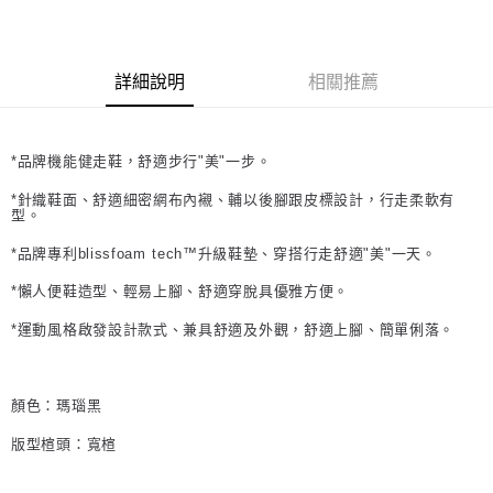
詳細說明
相關推薦
*品牌機能健走鞋，舒適步行"美"一步。
*針織鞋面、舒適細密網布內襯、輔以後腳跟皮標設計，行走柔軟有
型。
*品牌專利blissfoam tech™升級鞋墊、穿搭行走舒適"美"一天。
*懶人便鞋造型、輕易上腳、舒適穿脫具優雅方便。
*運動風格啟發設計款式、兼具舒適及外觀，舒適上腳、簡單俐落。
顏色：瑪瑙黑
版型楦頭：寬楦