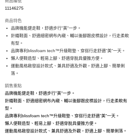
商品編號
信用卡分期付款
11146275
3 期 0 利率 每期
NT$796
21家銀行
商品特色
6 期 0 利率 每期
NT$398
21家銀行
合作金庫商業銀行
第一商業銀行
品牌機能健走鞋，舒適步行"美"一步。
華南商業銀行
彰化商業銀行
合作金庫商業銀行
第一商業銀行
Apple Pay
針織鞋面、舒適細密網布內襯、輔以後腳跟皮標設計，行走柔軟
上海商業儲蓄銀行
台北富邦商業銀行
華南商業銀行
彰化商業銀行
國泰世華商業銀行
兆豐國際商業銀行
有型。
Google Pay
上海商業儲蓄銀行
台北富邦商業銀行
臺灣中小企業銀行
台中商業銀行
品牌專利blissfoam tech™升級鞋墊、穿搭行走舒適"美"一天。
國泰世華商業銀行
兆豐國際商業銀行
匯豐（台灣）商業銀行
華泰商業銀行
ATM付款
臺灣中小企業銀行
台中商業銀行
懶人便鞋造型、輕易上腳、舒適穿脫具優雅方便。
聯邦商業銀行
遠東國際商業銀行
匯豐（台灣）商業銀行
華泰商業銀行
運動風格啟發設計款式、兼具舒適及外觀，舒適上腳、簡單俐
元大商業銀行
永豐商業銀行
聯邦商業銀行
遠東國際商業銀行
運送方式
落。
玉山商業銀行
星展（台灣）商業銀行
元大商業銀行
永豐商業銀行
台新國際商業銀行
中國信託商業銀行
宅配
玉山商業銀行
星展（台灣）商業銀行
銷售重點
台灣樂天信用卡公司
每筆NT$100，滿NT$2,000(含以上)免運費
台新國際商業銀行
中國信託商業銀行
品牌機能健走鞋，舒適步行"美"一步。
台灣樂天信用卡公司
離島宅配
針織鞋面、舒適細密網布內襯、輔以後腳跟皮標設計，行走柔軟有
型。
每筆NT$150
品牌專利blissfoam tech™升級鞋墊、穿搭行走舒適"美"一天。
懶人便鞋造型、輕易上腳、舒適穿脫具優雅方便。
運動風格啟發設計款式、兼具舒適及外觀，舒適上腳、簡單俐落。