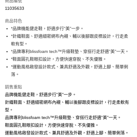
商品編號
信用卡分期付款
11035633
3 期 0 利率 每期
NT$863
21家銀行
商品特色
6 期 0 利率 每期
NT$431
21家銀行
合作金庫商業銀行
第一商業銀行
*品牌機能健走鞋，舒適步行"美"一步。
華南商業銀行
彰化商業銀行
合作金庫商業銀行
第一商業銀行
Apple Pay
*針織鞋面、舒適細密網布內襯、輔以後腳跟皮標設計，行走柔
上海商業儲蓄銀行
台北富邦商業銀行
華南商業銀行
彰化商業銀行
國泰世華商業銀行
兆豐國際商業銀行
軟有型。
Google Pay
上海商業儲蓄銀行
台北富邦商業銀行
臺灣中小企業銀行
台中商業銀行
*品牌專利blissfoam tech™升級鞋墊、穿搭行走舒適"美"一天。
國泰世華商業銀行
兆豐國際商業銀行
匯豐（台灣）商業銀行
華泰商業銀行
ATM付款
臺灣中小企業銀行
台中商業銀行
*鞋面圓孔鞋眼扣設計，方便快速穿脫、不失優雅。
聯邦商業銀行
遠東國際商業銀行
匯豐（台灣）商業銀行
華泰商業銀行
*運動風格啟發設計款式、兼具舒適及外觀，舒適上腳、簡單俐
元大商業銀行
永豐商業銀行
聯邦商業銀行
遠東國際商業銀行
運送方式
落。
玉山商業銀行
星展（台灣）商業銀行
元大商業銀行
永豐商業銀行
台新國際商業銀行
中國信託商業銀行
宅配
玉山商業銀行
星展（台灣）商業銀行
銷售重點
台灣樂天信用卡公司
每筆NT$100，滿NT$2,000(含以上)免運費
台新國際商業銀行
中國信託商業銀行
品牌機能健走鞋，舒適步行"美"一步。
台灣樂天信用卡公司
離島宅配
針織鞋面、舒適細密網布內襯、輔以後腳跟皮標設計，行走柔軟有
型。
每筆NT$150
品牌專利blissfoam tech™升級鞋墊、穿搭行走舒適"美"一天。
鞋面圓孔鞋眼扣設計，方便快速穿脫、不失優雅。
運動風格啟發設計款式、兼具舒適及外觀，舒適上腳、簡單俐落。