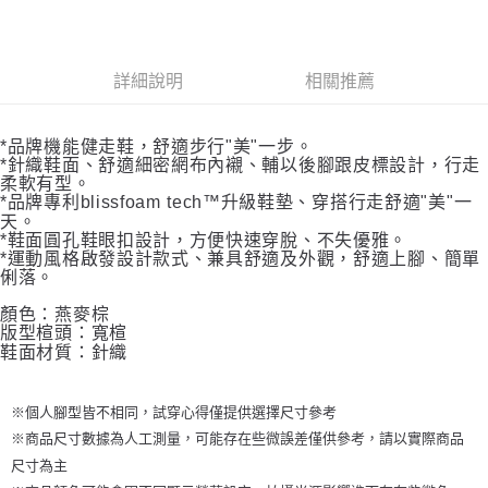
詳細說明
相關推薦
*品牌機能健走鞋，舒適步行"美"一步。
*針織鞋面、舒適細密網布內襯、輔以後腳跟皮標設計，行走
柔軟有型。
*品牌專利blissfoam tech™升級鞋墊、穿搭行走舒適"美"一
天。
*鞋面圓孔鞋眼扣設計，方便快速穿脫、不失優雅。
*運動風格啟發設計款式、兼具舒適及外觀，舒適上腳、簡單
俐落。
顏色：
燕麥棕
版型楦頭：寬楦
鞋面材質：針織
※個人腳型皆不相同，試穿心得僅提供選擇尺寸參考
※商品尺寸數據為人工測量，可能存在些微誤差僅供參考，請以實際商品
尺寸為主