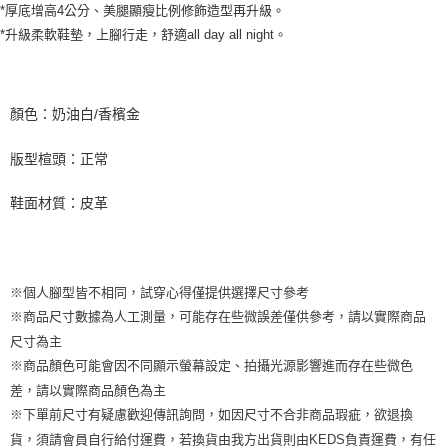
*厚底增高4公分、美腿顯瘦比例修飾造型再升級。
*升級柔軟鞋墊，上腳行走，舒適all day all night。
顏色：奶油白/香檳金
版型楦頭：正常
鞋面材質：皮革
※個人腳型皆不相同，試穿心得僅提供選擇尺寸參考
※商品尺寸數據為人工測量，可能存在些微誤差僅供參考，請以實際商品
尺寸為主
※商品顏色可能會因不同顯示螢幕設定、拍攝光源影響進而存在些微色
差，請以實際商品顏色為主
※下單前尺寸有疑慮歡迎傳訊詢問，如因尺寸不合非商品瑕疵，欲退換
貨，須請會員自行給付運費，若換貨由我方出貨則由KEDS負責運費，有任