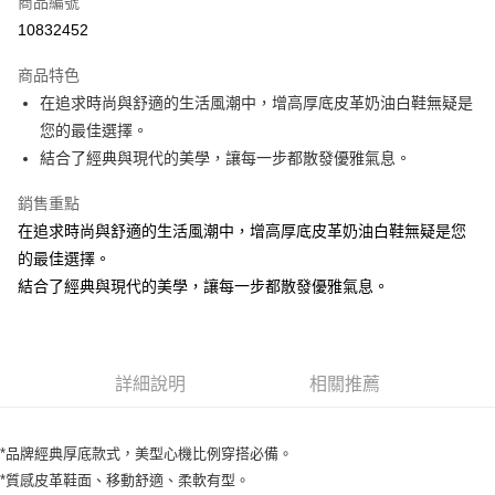
商品編號
信用卡分期付款
10832452
3 期 0 利率 每期
NT$963
21家銀行
商品特色
6 期 0 利率 每期
NT$481
21家銀行
合作金庫商業銀行
第一商業銀行
在追求時尚與舒適的生活風潮中，增高厚底皮革奶油白鞋無疑是
華南商業銀行
彰化商業銀行
合作金庫商業銀行
第一商業銀行
Apple Pay
您的最佳選擇。
上海商業儲蓄銀行
台北富邦商業銀行
華南商業銀行
彰化商業銀行
國泰世華商業銀行
兆豐國際商業銀行
結合了經典與現代的美學，讓每一步都散發優雅氣息。
Google Pay
上海商業儲蓄銀行
台北富邦商業銀行
臺灣中小企業銀行
台中商業銀行
國泰世華商業銀行
兆豐國際商業銀行
銷售重點
匯豐（台灣）商業銀行
華泰商業銀行
ATM付款
臺灣中小企業銀行
台中商業銀行
聯邦商業銀行
遠東國際商業銀行
在追求時尚與舒適的生活風潮中，增高厚底皮革奶油白鞋無疑是您
匯豐（台灣）商業銀行
華泰商業銀行
元大商業銀行
永豐商業銀行
的最佳選擇。
聯邦商業銀行
遠東國際商業銀行
運送方式
玉山商業銀行
星展（台灣）商業銀行
元大商業銀行
永豐商業銀行
結合了經典與現代的美學，讓每一步都散發優雅氣息。
台新國際商業銀行
中國信託商業銀行
宅配
玉山商業銀行
星展（台灣）商業銀行
台灣樂天信用卡公司
每筆NT$100，滿NT$2,000(含以上)免運費
台新國際商業銀行
中國信託商業銀行
台灣樂天信用卡公司
離島宅配
詳細說明
相關推薦
每筆NT$150
*品牌經典厚底款式，美型心機比例穿搭必備。
*質感皮革鞋面、移動舒適、柔軟有型。