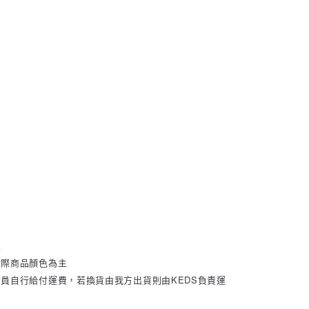
主
實際商品顏色為主
員自行給付運費，若換貨由我方出貨則由KEDS負責運