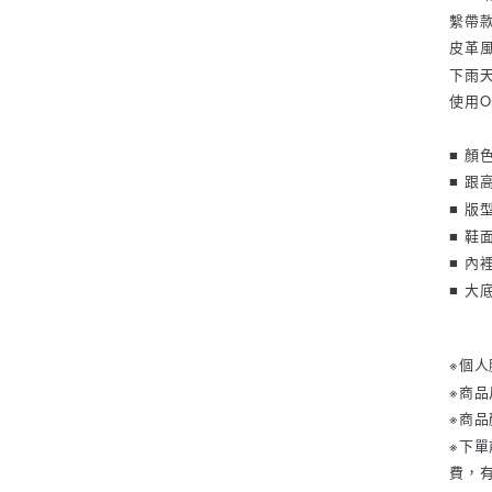
繫帶
皮革
下雨
使用O
■ 顏
■ 跟
■ 版
■ 鞋
■ 內
■ 大
※個
※商
※商
※下
費，