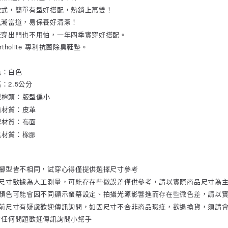
款式，簡單有型好搭配，熱銷上萬雙！
風潮當道，易保養好清潔！
天穿出門也不用怕，一年四季實穿好搭配。
rtholite 專利抗菌除臭鞋墊。
色：白色
高：2.5公分
型楦頭：版型偏小
面材質：皮革
裡材質：布面
底材質：橡膠
人腳型皆不相同，試穿心得僅提供選擇尺寸參考
品尺寸數據為人工測量，可能存在些微誤差僅供參考，請以實際商品尺寸為
品顏色可能會因不同顯示螢幕設定、拍攝光源影響進而存在些微色差，請以
單前尺寸有疑慮歡迎傳訊詢問，如因尺寸不合非商品瑕疵，欲退換貨，須請會
有任何問題歡迎傳訊詢問小幫手