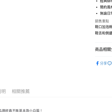
經典綁
國泰世
Google Pa
上海商
簡約風
臺灣中
國泰世
無論日
匯豐（
ATM付款
臺灣中
聯邦商
銷售重點
匯豐（
元大商
聯邦商
鞋口加泡
玉山商
運送方式
元大商
鞋舌和側邊
台新國
玉山商
宅配
台灣樂
台新國
每筆NT$1
台灣樂
商品相關分
離島宅配
風格分類
每筆NT$1
分享
小白鞋系
新手入門
說明
相關推薦
s品牌經典不敗基本款小白鞋！