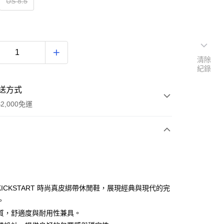
US 8.5
清除
紀錄
送方式
2,000免運
次付款
期付款
0 利率 每期
NT$830
21家銀行
 KICKSTART 時尚真皮綁帶休閒鞋，展現經典與現代的完
0 利率 每期
NT$415
21家銀行
庫商業銀行
第一商業銀行
。
業銀行
彰化商業銀行
質，舒適度與耐用性兼具。
庫商業銀行
第一商業銀行
業儲蓄銀行
台北富邦商業銀行
業銀行
彰化商業銀行