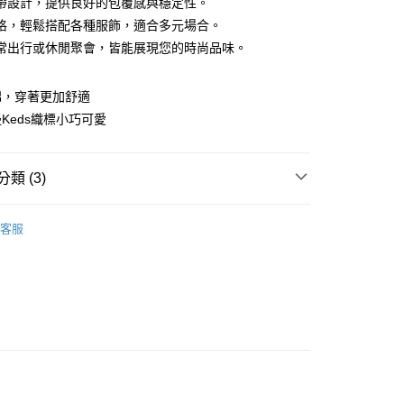
帶設計，提供良好的包覆感與穩定性。
華商業銀行
兆豐國際商業銀行
y
業儲蓄銀行
台北富邦商業銀行
格，輕鬆搭配各種服飾，適合多元場合。
小企業銀行
台中商業銀行
華商業銀行
兆豐國際商業銀行
常出行或休閒聚會，皆能展現您的時尚品味。
台灣）商業銀行
華泰商業銀行
小企業銀行
台中商業銀行
業銀行
遠東國際商業銀行
台灣）商業銀行
華泰商業銀行
業銀行
永豐商業銀行
業銀行
遠東國際商業銀行
棉，穿著更加舒適
業銀行
星展（台灣）商業銀行
業銀行
永豐商業銀行
Keds織標小巧可愛
際商業銀行
中國信託商業銀行
業銀行
星展（台灣）商業銀行
天信用卡公司
際商業銀行
中國信託商業銀行
00，滿NT$2,000(含以上)免運費
天信用卡公司
類 (3)
原創經典
50
客服
列
皮革款
推薦