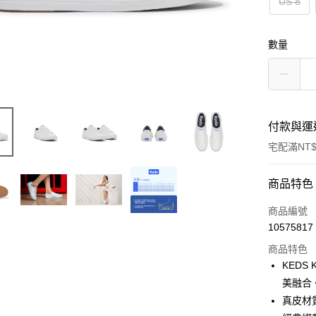
US 8
數量
付款與運
宅配滿NT$
付款方式
商品特色
信用卡一
商品編號
10575817
信用卡分
商品特色
3 期 
KEDS
6 期 
合作金
美融合
華南商
真皮材
合作金
Apple Pay
上海商
華南商