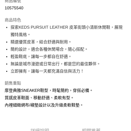
商品編號
信用卡分期付款
10575540
3 期 0 利率 每期
NT$963
21家銀行
商品特色
6 期 0 利率 每期
NT$481
21家銀行
合作金庫商業銀行
第一商業銀行
探索KEDS PURSUIT LEATHER 皮革街頭小清新休閒鞋，展現
華南商業銀行
彰化商業銀行
合作金庫商業銀行
第一商業銀行
Apple Pay
獨特風格。
上海商業儲蓄銀行
台北富邦商業銀行
華南商業銀行
彰化商業銀行
國泰世華商業銀行
兆豐國際商業銀行
精選優質皮革，結合舒適與耐用。
Google Pay
上海商業儲蓄銀行
台北富邦商業銀行
臺灣中小企業銀行
台中商業銀行
簡約設計，適合各種休閒場合，隨心搭配。
國泰世華商業銀行
兆豐國際商業銀行
匯豐（台灣）商業銀行
華泰商業銀行
ATM付款
臺灣中小企業銀行
台中商業銀行
輕盈鞋底，讓每一步都自在舒適。
聯邦商業銀行
遠東國際商業銀行
匯豐（台灣）商業銀行
華泰商業銀行
無論是城市漫遊或日常出行，都是您的最佳夥伴。
元大商業銀行
永豐商業銀行
聯邦商業銀行
遠東國際商業銀行
運送方式
立即擁有，讓每一天都充滿自信與活力！
玉山商業銀行
星展（台灣）商業銀行
元大商業銀行
永豐商業銀行
台新國際商業銀行
中國信託商業銀行
宅配
玉山商業銀行
星展（台灣）商業銀行
銷售重點
台灣樂天信用卡公司
每筆NT$100，滿NT$2,000(含以上)免運費
台新國際商業銀行
中國信託商業銀行
摩登典雅SNEAKER鞋型，時髦簡約，穿搭必備。
台灣樂天信用卡公司
離島宅配
質感皮革鞋面、移動舒適、柔軟有型。
內裡細緻網布/襯墊設計以及升級柔軟鞋墊。
每筆NT$150
詳細說明
相關推薦