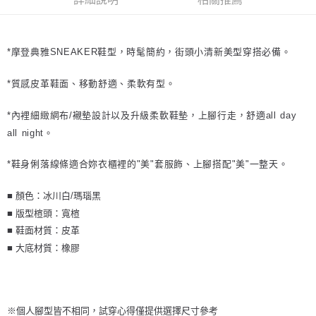
*摩登典雅SNEAKER鞋型，時髦簡約，街頭小清新美型穿搭必備。
*質感皮革鞋面、移動舒適、柔軟有型。
*內裡細緻網布/襯墊設計以及升級柔軟鞋墊，上腳行走，舒適all day
all night。
*鞋身俐落線條適合妳衣櫃裡的"美"套服飾、上腳搭配"美"一整天。
■ 顏色：冰川白/瑪瑙黑
■ 版型楦頭：寬楦
■ 鞋面材質：皮革
■ 大底材質：橡膠
※個人腳型皆不相同，試穿心得僅提供選擇尺寸參考