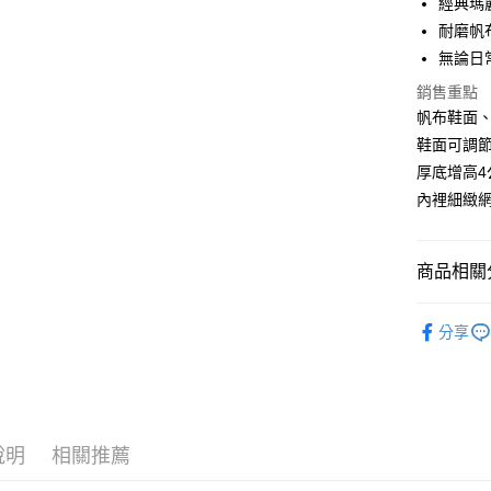
經典瑪
國泰世
Google Pa
上海商
耐磨帆
臺灣中
國泰世
無論日
匯豐（
ATM付款
臺灣中
聯邦商
銷售重點
匯豐（
元大商
聯邦商
帆布鞋面
玉山商
運送方式
元大商
鞋面可調
台新國
玉山商
厚底增高
宅配
台灣樂
台新國
內裡細緻網
每筆NT$1
台灣樂
離島宅配
商品相關分
每筆NT$1
風格分類
分享
小白鞋系
說明
相關推薦