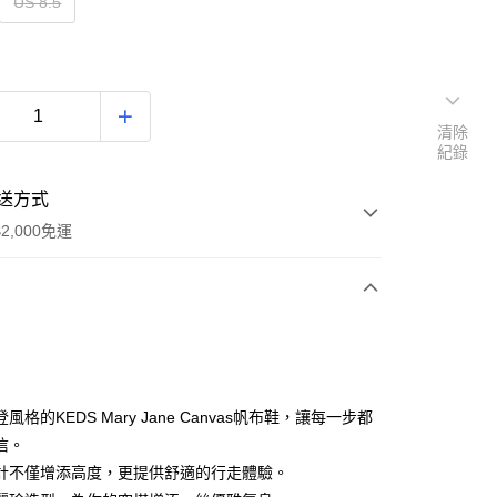
US 8.5
清除
紀錄
送方式
2,000免運
次付款
期付款
0 利率 每期
NT$863
21家銀行
風格的KEDS Mary Jane Canvas帆布鞋，讓每一步都
0 利率 每期
NT$431
21家銀行
庫商業銀行
第一商業銀行
信。
業銀行
彰化商業銀行
計不僅增添高度，更提供舒適的行走體驗。
庫商業銀行
第一商業銀行
業儲蓄銀行
台北富邦商業銀行
業銀行
彰化商業銀行