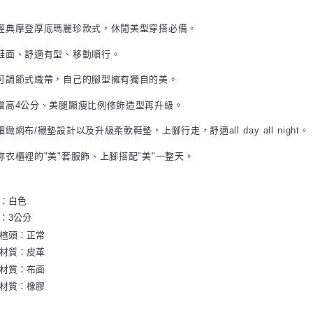
牌經典摩登厚底瑪麗珍款式，休閒美型穿搭必備。
布鞋面、舒適有型、移動順行。
面可調節式織帶，自己的腳型擁有獨自的美。
底增高4公分、美腿顯瘦比例修飾造型再升級。
細緻網布/襯墊設計以及升級柔軟鞋墊，上腳行走，舒適all day all night。
妳衣櫃裡的"美"套服飾、上腳搭配"美"一整天。
色：白色
高：3公分
型楦頭：正常
面材質：皮革
裡材質：布面
底材質：橡膠