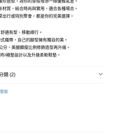
麗珍造型，為你的穿搭增添一絲優雅氣息。
華商業銀行
兆豐國際商業銀行
y
業儲蓄銀行
台北富邦商業銀行
布材質，結合時尚與實用，適合各種場合。
小企業銀行
台中商業銀行
華商業銀行
兆豐國際商業銀行
常出行或特別聚會，都是你的完美選擇。
台灣）商業銀行
華泰商業銀行
小企業銀行
台中商業銀行
業銀行
遠東國際商業銀行
台灣）商業銀行
華泰商業銀行
業銀行
永豐商業銀行
業銀行
遠東國際商業銀行
、舒適有型、移動順行。
業銀行
星展（台灣）商業銀行
業銀行
永豐商業銀行
節式織帶，自己的腳型擁有獨自的美。
際商業銀行
中國信託商業銀行
業銀行
星展（台灣）商業銀行
4公分、美腿顯瘦比例修飾造型再升級。
天信用卡公司
際商業銀行
中國信託商業銀行
布/襯墊設計以及升級柔軟鞋墊。
00，滿NT$2,000(含以上)免運費
天信用卡公司
類 (2)
50
摩登都會
客服
列
厚底款