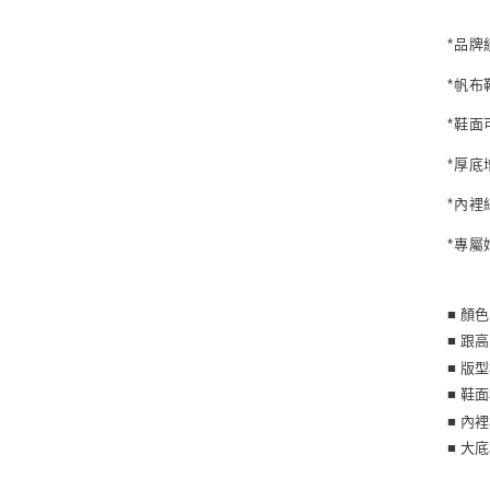
*品
*帆
*鞋
*厚
*內裡
*專屬
■ 顏
■ 跟
■ 版
■ 鞋
■ 內
■ 大