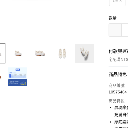
US 8
數量
付款與運
宅配滿NT$
付款方式
商品特色
信用卡一
商品編號
10575464
信用卡分
商品特色
3 期 
展現摩登
6 期 
合作金
充滿自
華南商
厚底設
合作金
Apple Pay
上海商
華南商