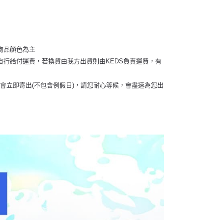
商品顏色為主
行給付運費，若換貨由我方出貨則由KEDS負責運費，有
畢會立即寄出(不包含例假日)，請您耐心等候，會盡速為您出