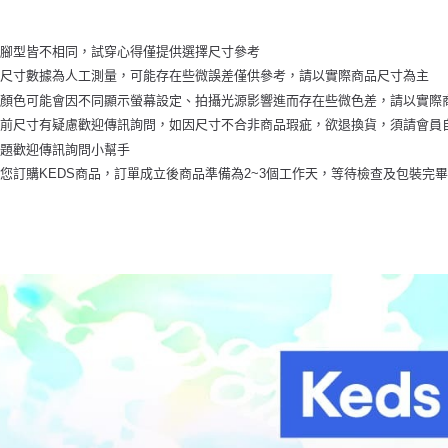
人腳型皆不相同，試穿心得僅提供選擇尺寸參考
品尺寸數據為人工測量，可能存在些微誤差僅供參考，請以實際商品尺寸為主
品顏色可能會因不同顯示螢幕設定、拍攝光源影響進而存在些微色差，請以實際
前尺寸有疑慮歡迎傳訊詢問，如因尺寸不合非商品瑕疵，欲退換貨，須請會員自
問題歡迎傳訊詢問小幫手
您訂購KEDS商品，訂單成立後商品準備為2~3個工作天，等待檢查及包裝完