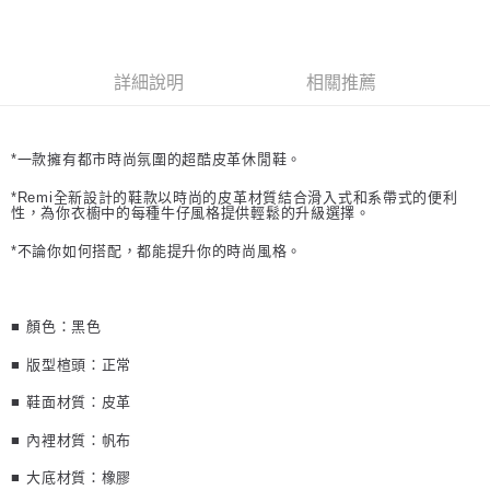
宅配
每筆NT$100，滿NT$2,000(含以上)免運費
詳細說明
相關推薦
離島宅配
每筆NT$150
*一款擁有都市時尚氛圍的超酷皮革休閒鞋。
*Remi全新設計的鞋款以時尚的皮革材質結合滑入式和系帶式的便利
性，為你衣櫥中的每種牛仔風格提供輕鬆的升級選擇。
*不論你如何搭配，都能提升你的時尚風格。
■ 顏色：黑色
■ 版型楦頭：正常
■ 鞋面材質：皮革
■ 內裡材質：帆布
■ 大底材質：橡膠