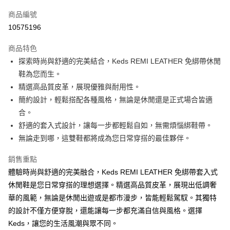
信用卡一次付款
商品編號
信用卡分期付款
10575196
3 期 0 利率 每期
NT$1,096
21家銀行
商品特色
6 期 0 利率 每期
NT$548
21家銀行
合作金庫商業銀行
第一商業銀行
探索時尚與舒適的完美結合，Keds REMI LEATHER 免綁帶休閒
華南商業銀行
彰化商業銀行
合作金庫商業銀行
第一商業銀行
超商取貨付款
鞋為您而生。
上海商業儲蓄銀行
台北富邦商業銀行
華南商業銀行
彰化商業銀行
國泰世華商業銀行
兆豐國際商業銀行
精選高品質皮革，展現優雅與耐用性。
Apple Pay
上海商業儲蓄銀行
台北富邦商業銀行
臺灣中小企業銀行
台中商業銀行
簡約設計，輕鬆搭配各種風格，無論是休閒還是正式場合皆適
國泰世華商業銀行
兆豐國際商業銀行
匯豐（台灣）商業銀行
華泰商業銀行
Google Pay
臺灣中小企業銀行
台中商業銀行
合。
聯邦商業銀行
遠東國際商業銀行
匯豐（台灣）商業銀行
華泰商業銀行
舒適的套入式設計，讓每一步都輕鬆自如，無需煩惱綁鞋帶。
ATM付款
元大商業銀行
永豐商業銀行
聯邦商業銀行
遠東國際商業銀行
無論走到哪，這雙鞋都將成為您日常穿搭的最佳夥伴。
玉山商業銀行
星展（台灣）商業銀行
元大商業銀行
永豐商業銀行
台新國際商業銀行
中國信託商業銀行
運送方式
玉山商業銀行
星展（台灣）商業銀行
銷售重點
台灣樂天信用卡公司
台新國際商業銀行
中國信託商業銀行
全家取貨付款
體驗時尚與舒適的完美融合，Keds REMI LEATHER 免綁帶套入式
台灣樂天信用卡公司
每筆NT$60，滿NT$2,000(含以上)免運費
休閒鞋是您日常穿搭的理想選擇。精選高品質皮革，展現出低調奢
華的風範，無論是休閒出遊或是都市漫步，皆能輕鬆駕馭。其獨特
7-11取貨付款
的設計不僅方便穿脫，還能讓每一步都充滿自信與風格。選擇
每筆NT$60，滿NT$2,000(含以上)免運費
Keds，讓您的生活風潮與眾不同。