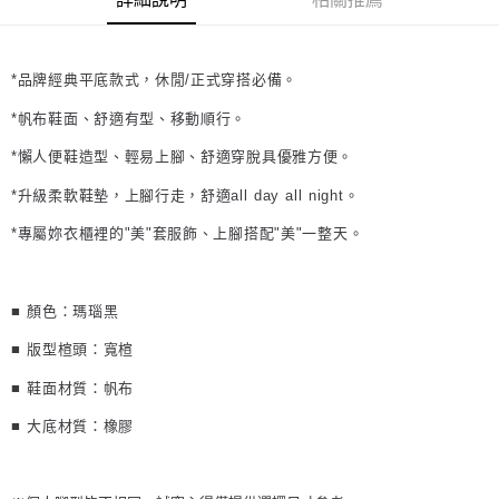
*品牌經典平底款式，休閒/正式穿搭必備。
*帆布鞋面、舒適有型、移動順行。
*懶人便鞋造型、輕易上腳、舒適穿脫具優雅方便。
*升級柔軟鞋墊，上腳行走，舒適all day all night。
*專屬妳衣櫃裡的"美"套服飾、上腳搭配"美"一整天。
■ 顏色：
瑪瑙黑
■ 版型楦頭：
寬楦
■ 鞋面材質：帆布
■ 大底材質：橡膠