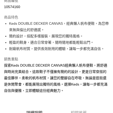
商品編號
信用卡分期付款
10574160
3 期 0 利率 每期
NT$630
21家銀行
商品特色
6 期 0 利率 每期
NT$315
21家銀行
合作金庫商業銀行
第一商業銀行
Keds DOUBLE DECKER CANVAS，經典懶人帆布便鞋，為您帶
華南商業銀行
彰化商業銀行
合作金庫商業銀行
第一商業銀行
Apple Pay
來無與倫比的舒適感。
上海商業儲蓄銀行
台北富邦商業銀行
華南商業銀行
彰化商業銀行
國泰世華商業銀行
兆豐國際商業銀行
簡約設計，搭配多樣服裝，展現您的獨特風格。
Google Pay
上海商業儲蓄銀行
台北富邦商業銀行
臺灣中小企業銀行
台中商業銀行
輕盈的鞋身，適合日常穿著，隨時隨地都能輕鬆出門。
國泰世華商業銀行
兆豐國際商業銀行
匯豐（台灣）商業銀行
華泰商業銀行
ATM付款
臺灣中小企業銀行
台中商業銀行
耐磨帆布材質，提供長效耐用的體驗，讓每一步都充滿自信。
聯邦商業銀行
遠東國際商業銀行
匯豐（台灣）商業銀行
華泰商業銀行
元大商業銀行
永豐商業銀行
銷售重點
聯邦商業銀行
遠東國際商業銀行
運送方式
玉山商業銀行
星展（台灣）商業銀行
元大商業銀行
永豐商業銀行
探索Keds DOUBLE DECKER CANVAS經典懶人帆布便鞋，將舒適
台新國際商業銀行
中國信託商業銀行
宅配
玉山商業銀行
星展（台灣）商業銀行
與時尚完美結合。這款鞋子不僅擁有簡約的設計，更是日常穿搭的
台灣樂天信用卡公司
每筆NT$100，滿NT$2,000(含以上)免運費
台新國際商業銀行
中國信託商業銀行
最佳夥伴。柔軟的帆布材質，讓您的雙腳自在呼吸，無論是逛街還
台灣樂天信用卡公司
離島宅配
是休閒聚會，都能展現出獨特的風格。選擇Keds，讓每一步都充滿
自信與優雅，立即體驗這份經典魅力。
每筆NT$150
詳細說明
相關推薦