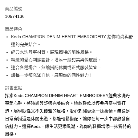
信用卡一次付款
商品編號
信用卡分期付款
10574136
3 期 0 利率 每期
NT$796
21家銀行
商品特色
6 期 0 利率 每期
NT$398
21家銀行
合作金庫商業銀行
第一商業銀行
Keds CHAMPION DENIM HEART EMBROIDERY 給你時尚與舒
華南商業銀行
彰化商業銀行
合作金庫商業銀行
第一商業銀行
Apple Pay
適的完美結合。
上海商業儲蓄銀行
台北富邦商業銀行
華南商業銀行
彰化商業銀行
國泰世華商業銀行
兆豐國際商業銀行
經典水洗丹寧材質，展現獨特的隨性風格。
Google Pay
上海商業儲蓄銀行
台北富邦商業銀行
臺灣中小企業銀行
台中商業銀行
精緻的愛心刺繡設計，增添一絲甜美與俏皮感。
國泰世華商業銀行
兆豐國際商業銀行
匯豐（台灣）商業銀行
華泰商業銀行
ATM付款
臺灣中小企業銀行
台中商業銀行
適合各種場合，無論搭配休閒或正式服裝皆宜。
聯邦商業銀行
遠東國際商業銀行
匯豐（台灣）商業銀行
華泰商業銀行
讓每一步都充滿自信，展現你的個性魅力！
元大商業銀行
永豐商業銀行
聯邦商業銀行
遠東國際商業銀行
運送方式
玉山商業銀行
星展（台灣）商業銀行
元大商業銀行
永豐商業銀行
銷售重點
台新國際商業銀行
中國信託商業銀行
宅配
玉山商業銀行
星展（台灣）商業銀行
探索Keds CHAMPION DENIM HEART EMBROIDERY經典水洗丹
台灣樂天信用卡公司
每筆NT$100，滿NT$2,000(含以上)免運費
台新國際商業銀行
中國信託商業銀行
寧愛心鞋，將時尚與舒適完美結合。這款鞋款以經典丹寧材質打
台灣樂天信用卡公司
離島宅配
造，展現隨性又不失優雅的風格，愛心刺繡更添一抹柔情。無論是
日常穿搭還是休閒出遊，都能輕鬆搭配，讓你在每一步中都散發自
每筆NT$150
信魅力。選擇Keds，讓生活更添風潮，為你的鞋櫃增添一抹獨特的
風格。