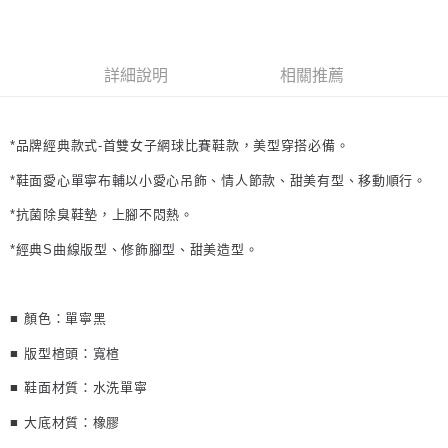
詳細說明
相關推薦
*品牌經典款式-首雙女子網球比賽鞋款，美型穿搭必備。
*鞋面愛心單寧布輔以小愛心吊飾、情人節款、甜美有型、移動順行。
*抗菌除臭鞋墊，上腳不悶熱。
*經典S曲線版型、修飾腳型、甜美造型。
■ 顏色：
單寧黑
■ 版型楦頭：
寬楦
■ 鞋面材質：水洗
單寧
■ 大底材質：橡膠