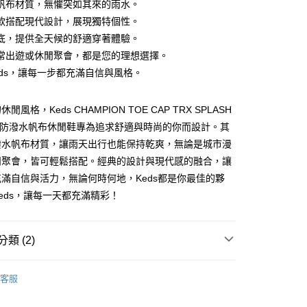
帆布材質，無懼突如其來的雨水。
庫商業銀行
第一商業銀行
業儲蓄銀行
台北富邦商業銀行
業銀行
彰化商業銀行
款搭配現代設計，展現獨特個性。
華商業銀行
兆豐國際商業銀行
y
業儲蓄銀行
台北富邦商業銀行
底，提供全天候的舒適穿著體驗。
小企業銀行
台中商業銀行
華商業銀行
兆豐國際商業銀行
常出遊或休閒聚會，都是您的理想選擇。
台灣）商業銀行
華泰商業銀行
小企業銀行
台中商業銀行
業銀行
遠東國際商業銀行
eds，讓每一步都充滿自信與風格。
台灣）商業銀行
華泰商業銀行
業銀行
永豐商業銀行
業銀行
遠東國際商業銀行
業銀行
星展（台灣）商業銀行
業銀行
永豐商業銀行
閒風格，Keds CHAMPION TOE CAP TRX SPLASH
際商業銀行
中國信託商業銀行
業銀行
星展（台灣）商業銀行
S2 防潑水帆布休閒鞋專為追求舒適與時尚的你而設計。其
天信用卡公司
際商業銀行
中國信託商業銀行
潑水帆布材質，讓雨天出行也能保持乾爽，無論是城市漫
00，滿NT$2,000(含以上)免運費
天信用卡公司
閒聚會，皆可輕鬆搭配。經典的設計與現代感的融合，讓
滿自信與活力，無論何時何地，Keds都是你最佳的夥
50
eds，讓每一天都充滿精彩！
類 (2)
休閒機能
客服
列
布類款