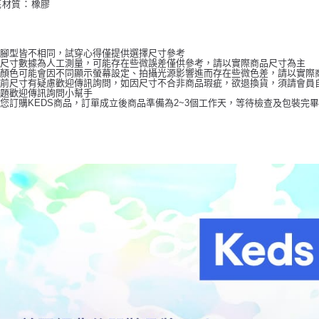
底材質：橡膠
人腳型皆不相同，試穿心得僅提供選擇尺寸參考
品尺寸數據為人工測量，可能存在些微誤差僅供參考，請以實際商品尺寸為主
品顏色可能會因不同顯示螢幕設定、拍攝光源影響進而存在些微色差，請以實際
前尺寸有疑慮歡迎傳訊詢問，如因尺寸不合非商品瑕疵，欲退換貨，須請會員自
問題歡迎傳訊詢問小幫手
您訂購KEDS商品，訂單成立後商品準備為2~3個工作天，等待檢查及包裝完