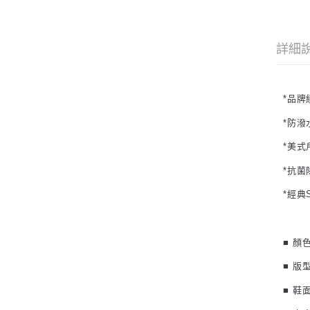
詳細
*品
*防
*美
*抗
*經
■ 顏
■ 版
■ 鞋