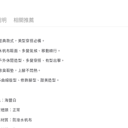
說明
相關推薦
牌經典款式，美型穿搭必備。
潑水帆布鞋面、多變氣候、移動順行。
式戶外休閒造型、多變穿搭、有型出擊。
菌除臭鞋墊，上腳不悶熱。
典S曲線版型、修飾腳型、甜美造型。
色：
海鹽白
型楦頭：正常
面材質：防潑水帆布