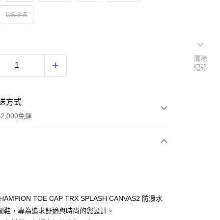
US 8.5
清除
紀錄
送方式
2,000免運
次付款
期付款
0 利率 每期
NT$863
21家銀行
CHAMPION TOE CAP TRX SPLASH CANVAS2 防潑水
0 利率 每期
NT$431
21家銀行
庫商業銀行
第一商業銀行
閒鞋，專為追求舒適與時尚的您設計。
業銀行
彰化商業銀行