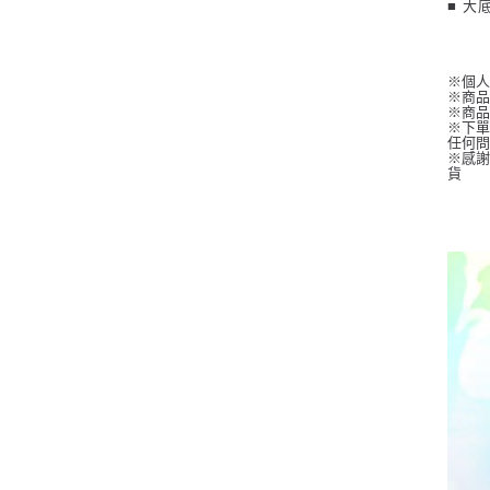
■ 大
※個
※商
※商
※下單
任何
※感謝
貨