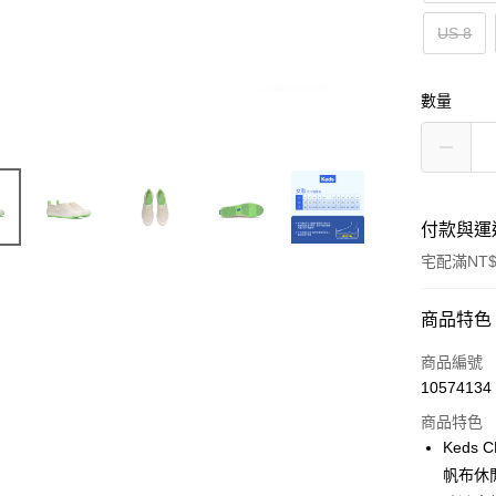
US 8
數量
付款與運
宅配滿NT$
付款方式
商品特色
信用卡一
商品編號
10574134
信用卡分
商品特色
3 期 
Keds 
6 期 
合作金
帆布休
華南商