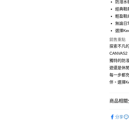
防潑水
合作金
Apple Pay
上海商
華南商
經典鞋
國泰世
Google Pa
上海商
輕盈鞋
臺灣中
國泰世
無論日
匯豐（
ATM付款
臺灣中
聯邦商
選擇K
匯豐（
元大商
聯邦商
銷售重點
玉山商
運送方式
元大商
探索不凡的休
台新國
玉山商
CANVA
宅配
台灣樂
台新國
獨特的防
每筆NT$1
台灣樂
遊還是休
離島宅配
每一步都充
每筆NT$1
伴。選擇K
商品相關分
風格分類
分享
小白鞋系