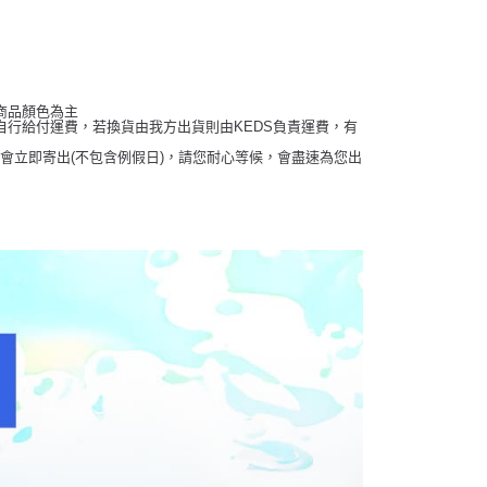
商品顏色為主
行給付運費，若換貨由我方出貨則由KEDS負責運費，有
畢會立即寄出(不包含例假日)，請您耐心等候，會盡速為您出